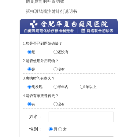
他克莫司的神奇功效
驱虫斑鸠菊注射针剂说明书
1.您是否已到医院确诊？
是
还没有
2.是否使用外用药物？
是
没有
3.患病时间有多久？
刚发现
半年内
1年以上
4.是否有家族遗传史？
有
没有
姓名：
性别：
男
女