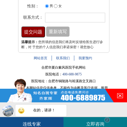
性别：
男
女
联系方式：
温馨提示：
您所填的信息我们将及时反馈给医生进行诊
断，对 于您的个人信息我们承诺保密！请您放心
网站首页
联系我们
我要预约
合肥华夏白癜风医院手机网站
医院电话：
400-688-9875
医院地址：合肥市铜陵路与裕溪路交叉路口
注：本网站信息仅供参考，不能作为诊断及医疗依据，服用
药物或进行治疗时请遵医嘱。如有转载或引用文章涉及版权
问题，请与我们联系。
皖ICP备16014022号-9
在的，请讲！
白斑在线问医生
2条新消息
2
皖公网安备 34010202600947号
连线专家
立即咨询
如何快速治好白癜风？
电话咨询
在线咨询