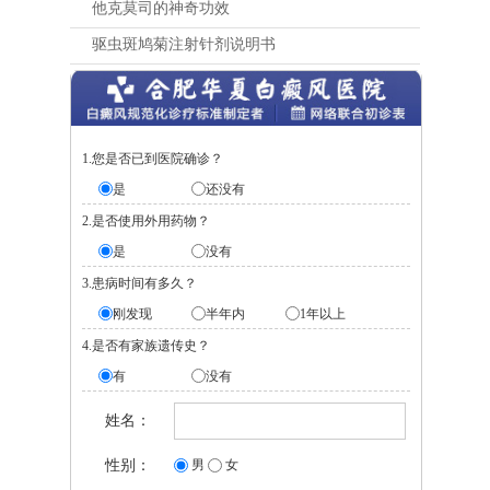
他克莫司的神奇功效
驱虫斑鸠菊注射针剂说明书
1.您是否已到医院确诊？
是
还没有
2.是否使用外用药物？
是
没有
3.患病时间有多久？
刚发现
半年内
1年以上
4.是否有家族遗传史？
有
没有
姓名：
性别：
男
女