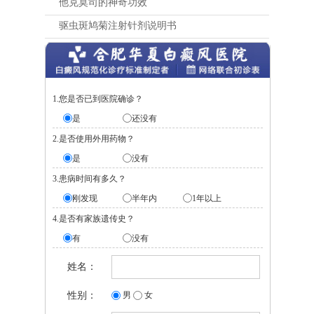
他克莫司的神奇功效
驱虫斑鸠菊注射针剂说明书
1.您是否已到医院确诊？
是
还没有
2.是否使用外用药物？
是
没有
3.患病时间有多久？
刚发现
半年内
1年以上
4.是否有家族遗传史？
有
没有
姓名：
性别：
男
女