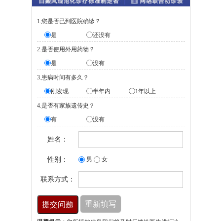
1.您是否已到医院确诊？
是
还没有
2.是否使用外用药物？
是
没有
3.患病时间有多久？
刚发现
半年内
1年以上
4.是否有家族遗传史？
有
没有
姓名：
性别：
男
女
联系方式：