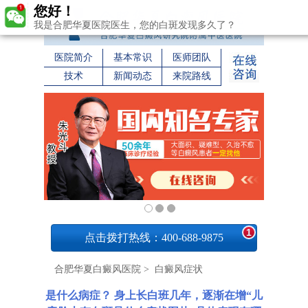
您好！
我是合肥华夏医院医生，您的白斑发现多久了？
医院简介
基本常识
医师团队
技术
新闻动态
来院路线
1
点击拨打热线：400-688-9875
合肥华夏白癜风医院
>
白癜风症状
是什么病症？ 身上长白班几年，逐渐在增“儿