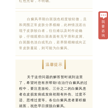
红色光晕，不明确。
白癜风早期白斑脱色程度较轻微，且
我
和周围正常皮肤分界模糊，此种情况若出
要
现于皮肤较白者，往往难以及时作处确
咨
询
诊，仔细观察白斑表面有无平滑和皮屑、
白斑颜色淡白或乳白，若界限模糊或向正
常皮肤蔓延，则可能为白癜风、
温馨提示
关于这些问题的解答暂时就到这里
了，希望对您有所帮助!在治疗白癜风的过
程中，要注意放松。三分之二的白癜风患
者在皮损发病或发病初期有外伤、过度不
适、思维过度等。各位白癜风患者要积极
就医，祝您早日摆脱白癜风。