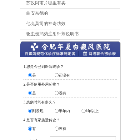
苏孜阿甫片哪里有卖
曲安奈德的
他克莫司的神奇功效
驱虫斑鸠菊注射针剂说明书
1.您是否已到医院确诊？
是
还没有
2.是否使用外用药物？
是
没有
3.患病时间有多久？
刚发现
半年内
1年以上
4.是否有家族遗传史？
有
没有