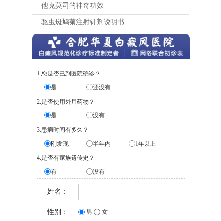
他克莫司的神奇功效
驱虫斑鸠菊注射针剂说明书
1.您是否已到医院确诊？
是
还没有
2.是否使用外用药物？
是
没有
3.患病时间有多久？
刚发现
半年内
1年以上
4.是否有家族遗传史？
有
没有
姓名：
性别：
男
女