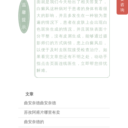
面就是我们今天给出了相关答复了，
咨
温
白癜风这种病对于患者的身体有着很
询
馨
大的影响，并且多发生在一种较为普
提
遍的情况下，患者在皮肤上会出现白
示
色斑块生成的情况，并且斑块表面十
分平整，没有皮屑生成，能够通过摄
影师们的方式病情，患上白癜风后，
以便于及时去医院接受检查治疗。如
果看完文章您还有不明之处，动动手
指点击页面连线医生，立即帮您排忧
解难。
文章
曲安奈德曲安奈德
苏孜阿甫片哪里有卖
曲安奈德的