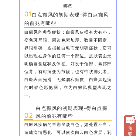
01
白点癫风的初期表现-得白点癫风
的前兆有哪些
白癜风的典型症状：白癜风皮损有大有小，
变色斑局限、周边色素加厚、数目不固定、
界限明确，皮损被白毛而无明确症状，它可
以出现在身体的任何一个部位。皮肤表面无
明确自觉症状及体征。好发于颈部，暴露部
位背，有时病变为节段，也有带状排列者。
白斑表面光滑，无鳞屑和痂皮。白癜风起病
的时候色彩艳丽，亦为白癜风典型表现之
一。
白点癫风的初期表现-得白点癫
02
风的前兆有哪些
白癜风疾病的早期呈淡白色，如处置不当，
我
造成病情恶化，可以依次向云白色发展，乳
要