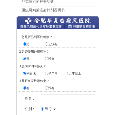
他克莫司的神奇功效
驱虫斑鸠菊注射针剂说明书
1.您是否已到医院确诊？
是
还没有
2.是否使用外用药物？
是
没有
3.患病时间有多久？
刚发现
半年内
1年以上
4.是否有家族遗传史？
有
没有
姓名：
性别：
男
女