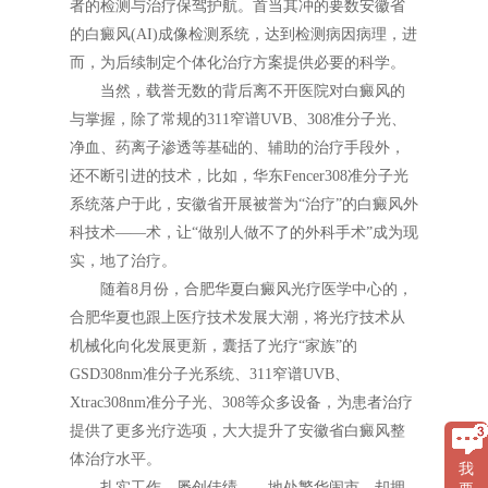
者的检测与治疗保驾护航。首当其冲的要数安徽省
的白癜风(AI)成像检测系统，达到检测病因病理，进
而，为后续制定个体化治疗方案提供必要的科学。
当然，载誉无数的背后离不开医院对白癜风的
与掌握，除了常规的311窄谱UVB、308准分子光、
净血、药离子渗透等基础的、辅助的治疗手段外，
还不断引进的技术，比如，华东Fencer308准分子光
系统落户于此，安徽省开展被誉为“治疗”的白癜风外
科技术——术，让“做别人做不了的外科手术”成为现
实，地了治疗。
随着8月份，合肥华夏白癜风光疗医学中心的，
合肥华夏也跟上医疗技术发展大潮，将光疗技术从
机械化向化发展更新，囊括了光疗“家族”的
GSD308nm准分子光系统、311窄谱UVB、
Xtrac308nm准分子光、308等众多设备，为患者治疗
提供了更多光疗选项，大大提升了安徽省白癜风整
体治疗水平。
我
扎实工作，屡创佳绩 地处繁华闹市，却拥