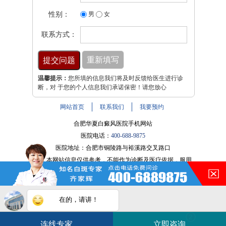
性别：
男
女
联系方式：
温馨提示：
您所填的信息我们将及时反馈给医生进行诊
断，对 于您的个人信息我们承诺保密！请您放心
网站首页
联系我们
我要预约
合肥华夏白癜风医院手机网站
医院电话：
400-688-9875
医院地址：合肥市铜陵路与裕溪路交叉路口
注：本网站信息仅供参考，不能作为诊断及医疗依据，服用
在的，请讲！
药物或进行治疗时请遵医嘱。如有转载或引用文章涉及版权
问题，请与我们联系。
皖ICP备16014022号-9
您的白斑在什么部位？
白斑在线问医生
2条新消息
2
皖公网安备 34010202600947号
连线专家
立即咨询