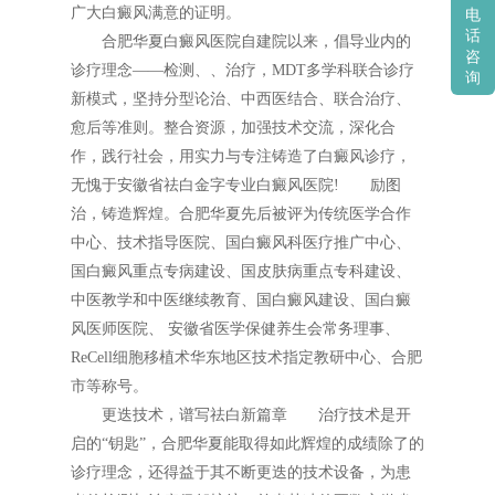
广大白癜风满意的证明。
电
话
合肥华夏白癜风医院自建院以来，倡导业内的
咨
诊疗理念——检测、、治疗，MDT多学科联合诊疗
询
新模式，坚持分型论治、中西医结合、联合治疗、
愈后等准则。整合资源，加强技术交流，深化合
作，践行社会，用实力与专注铸造了白癜风诊疗，
无愧于安徽省祛白金字专业白癜风医院! 励图
治，铸造辉煌。合肥华夏先后被评为传统医学合作
中心、技术指导医院、国白癜风科医疗推广中心、
国白癜风重点专病建设、国皮肤病重点专科建设、
中医教学和中医继续教育、国白癜风建设、国白癜
风医师医院、 安徽省医学保健养生会常务理事、
ReCell细胞移植术华东地区技术指定教研中心、合肥
市等称号。
更迭技术，谱写祛白新篇章 治疗技术是开
启的“钥匙”，合肥华夏能取得如此辉煌的成绩除了的
诊疗理念，还得益于其不断更迭的技术设备，为患