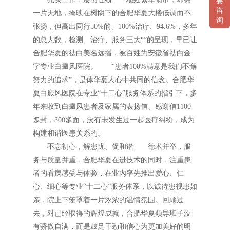
要
咨
一片天地，掩映在树阴下的合肥华夏大楼低调而不
询
张扬，但高出同行50%的、100%治疗、94.6%，多年
的总人数，检测、治疗、服务三大“”的呈现，早已让
合肥华夏的祛白美名远播，被百姓为安徽省祛白金
字专业白癜风医院。 “患者100%满意是我们不懈
努力的追求”，是体华夏人心中共同的信念。合肥华
夏白癜风医院在专业“十二心”服务体系的指引下，多
年来收到白癜风患者及家属的表扬信、感谢信1100
多封，300多面，没有未发生过一起医疗纠纷，成为
构建和谐医患关系的。
不忘初心，解患忧、促和谐 德术并举，服
务与质量并重，合肥华夏在进技术的同时，注重患
者的看病感受与体验，在业内率先推出爱心、仁
心、细心等专业“十二心”服务体系，以诚待患视患如
亲，院上下笼罩着一片浓浓的温情氛围。回顾过
去，对已经取得的辉煌成就，合肥华夏领导班子没
有骄傲自满，而是鼓足干劲和信心为更加美好的明