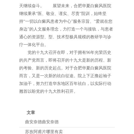
天继续奋斗。 展望未来，合肥华夏白癜风医院
继续秉承“医、敬业、谨实、尽责”院训，始终坚
持“一切以白癜风患者为中心”服务宗旨、“爱就在您
身边”的人文服务理念，力打造一个与接轨，与患者
通心的资源型、型、技术型极具规模的教研学与诊
疗一体化平台。
党的十九大召开在即，对于拥有96年光荣历史
的共产党而言，即将召开的十九大是新的历程、新
的考验、新的历史起点。对于合肥华夏白癜风医院
而言，又是一次新的祛白征途。院上下正撸起袖子
加油干，努力打造华东地区百年祛白，以实际行动
翘首以盼党的十九大胜利召开。
文章
曲安奈德曲安奈德
苏孜阿甫片哪里有卖