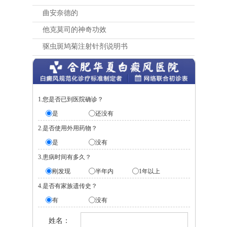
曲安奈德的
他克莫司的神奇功效
驱虫斑鸠菊注射针剂说明书
1.您是否已到医院确诊？
是
还没有
2.是否使用外用药物？
是
没有
3.患病时间有多久？
刚发现
半年内
1年以上
4.是否有家族遗传史？
有
没有
姓名：