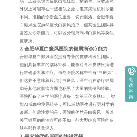
病，主要表现为皮肤出现红斑、鳞屑等。两者虽然
外观上可能存在一些相似之处，但其病理机制尽量
不同。准确的诊断至关重要，切勿混淆。合肥华夏
白癜风医院虽然擅长白癜风治疗，但其医生团队具
备鉴别诊断能力，可以区分银屑病和白癜风等类似
皮肤病。
2. 合肥华夏白癜风医院的银屑病诊疗能力
合肥华夏白癜风医院拥有专业的皮肤科医生团队，
他们具备丰富的临床经验，能够对各种皮肤疾病进
行准确诊断和治疗。虽然医院名称中带有“白癜风”，
电
但这并不意味着只治疗白癜风，医生们在诊疗银屑
话
病等其他皮肤病方面也积累了大量的病例和经验。
咨
医院配备了科学的医疗设备，如第三代皮肤CT、智
询
能AI成像检测系统等，可以辅助医生进行更科学的
诊断。但需注意的是，医院的仍然是白癜风，所以
关于银屑病的治疗可能不如一些大型综合医院的皮
肤科那样尽量深入。
3. 寻求治疗银屑病的途径选择