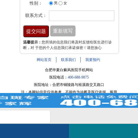
性别：
男
女
联系方式：
温馨提示：
您所填的信息我们将及时反馈给医生进行诊
断，对 于您的个人信息我们承诺保密！请您放心
网站首页
联系我们
我要预约
合肥华夏白癜风医院手机网站
医院电话：
400-688-9875
医院地址：合肥市铜陵路与裕溪路交叉路口
注：本网站信息仅供参考，不能作为诊断及医疗依据，服用
药物或进行治疗时请遵医嘱。如有转载或引用文章涉及版权
问题，请与我们联系。
皖ICP备16014022号-9
？
白斑在线问医生
2条新消息
如何快速治好白癜风？
皖公网安备 34010202600947号
电话咨询