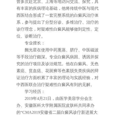
曾多次赴北京、上海等地访问交流、探究，具
有丰富的疾病理论基础，他将传统中医与现代
西医结合形成了一套完整系统的白癜风治疗体
系，参与提出了分型分诊、多维治疗、治疗的
诊疗理念，对疑难性白癜风能够做到定性、定
位、诊断治疗。
专业擅长：
阙光星在使用中药熏蒸、脐疗、中医磁波
等手段治疗颇深。专业白癜风病因、诱因并探
究的治疗项目及诊治规范。他在白癜风、无色
素痣、贫血痣、花斑癣等色素脱失类疾病的辩
证治疗方面积累了丰富的理论与实践经验，对
中西医联合治疗疑难性白癜风有到的见解。
学习经历：
2019年4月21日，由医学美容学分会主
办、安徽医科大学附属医院皮肤科共同承办
的“CMA2019安徽省二届白癜风诊疗新进展大