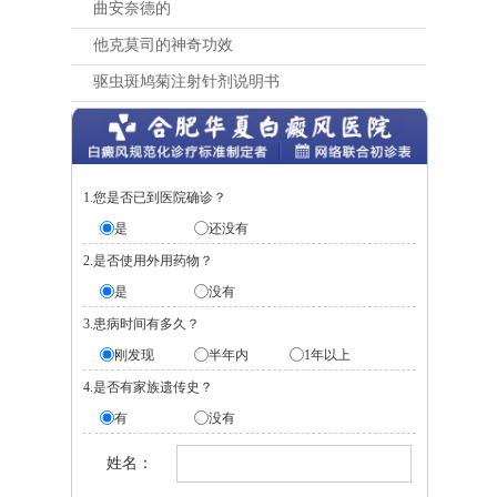
曲安奈德的
他克莫司的神奇功效
驱虫斑鸠菊注射针剂说明书
1.您是否已到医院确诊？
是
还没有
2.是否使用外用药物？
是
没有
3.患病时间有多久？
刚发现
半年内
1年以上
4.是否有家族遗传史？
有
没有
姓名：