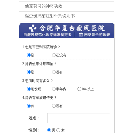
他克莫司的神奇功效
驱虫斑鸠菊注射针剂说明书
1.您是否已到医院确诊？
是
还没有
2.是否使用外用药物？
是
没有
3.患病时间有多久？
刚发现
半年内
1年以上
4.是否有家族遗传史？
有
没有
姓名：
性别：
男
女