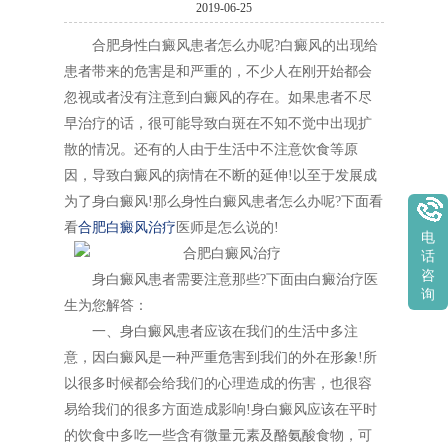
2019-06-25
合肥身性白癜风患者怎么办呢?白癜风的出现给
患者带来的危害是和严重的，不少人在刚开始都会
忽视或者没有注意到白癜风的存在。如果患者不尽
早治疗的话，很可能导致白斑在不知不觉中出现扩
散的情况。还有的人由于生活中不注意饮食等原
因，导致白癜风的病情在不断的延伸!以至于发展成
为了身白癜风!那么身性白癜风患者怎么办呢?下面看
看
合肥白癜风治疗
医师是怎么说的!
电
话
咨
身白癜风患者需要注意那些?下面由白癜治疗医
询
生为您解答：
一、身白癜风患者应该在我们的生活中多注
意，因白癜风是一种严重危害到我们的外在形象!所
以很多时候都会给我们的心理造成的伤害，也很容
易给我们的很多方面造成影响!身白癜风应该在平时
的饮食中多吃一些含有微量元素及酪氨酸食物，可