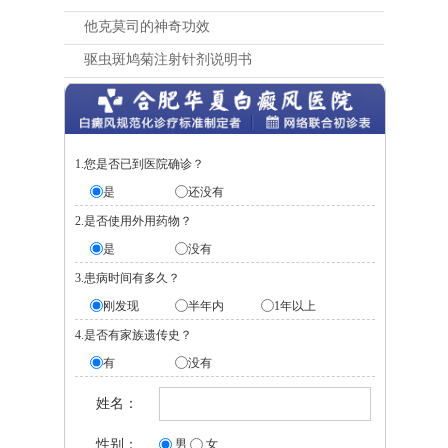
他克莫司的神奇功效
驱虫斑鸠菊注射针剂说明书
1.您是否已到医院确诊？
是
还没有
2.是否使用外用药物？
是
没有
3.患病时间有多久？
刚发现
半年内
1年以上
4.是否有家族遗传史？
有
没有
姓名：
性别：
男
女