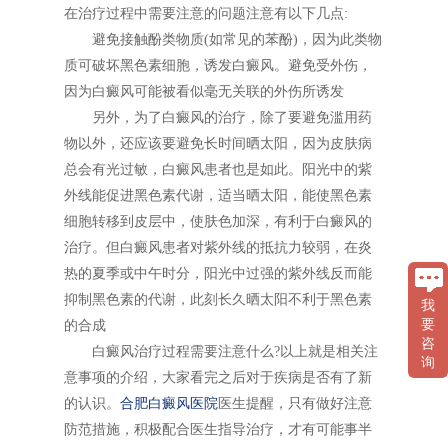
在治疗过程中需要注意的问题注意有以下几点:
避免接触酚类物质(如常见的苯酚)，因为此类物
质可破坏黑色素细胞，诱发白癜风。避免受外伤，
因为白癜风可能被看似毫无关联的外伤所诱发
另外，为了白癜风的治疗，除了要避免滥用药
物以外，还应该要避免长时间晒太阳，因为皮肤病
总会有光过敏，白癜风患者也是如此。阳光中的紫
外线能促进黑色素代谢，适当晒太阳，能使黑色素
细胞转移到皮层中，使肤色加深，有利于白癜风的
治疗。但白癜风患者对紫外线的抵抗力较弱，在炎
热的夏季或中午时分，阳光中过强的紫外线反而能
抑制黑色素的代谢，此刻长久晒太阳不利于黑色素
我
要
的合成
咨
白癜风治疗过程需要注意什么?以上就是相关注
询
意事项的介绍，大家看完之后对于疾病是否有了新
的认识。
合肥白癜风医院
医生提醒，只有做好注意
防范措施，积极配合医生指导治疗，才有可能事半