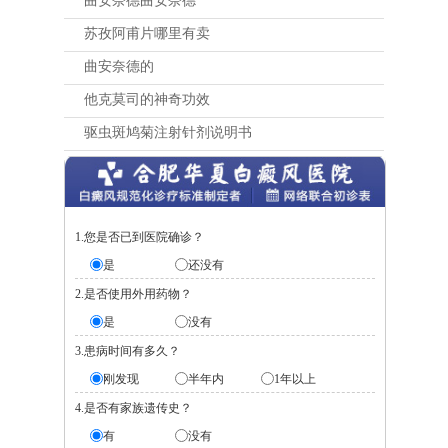
曲安奈德曲安奈德
苏孜阿甫片哪里有卖
曲安奈德的
他克莫司的神奇功效
驱虫斑鸠菊注射针剂说明书
1.您是否已到医院确诊？
是
还没有
2.是否使用外用药物？
是
没有
3.患病时间有多久？
刚发现
半年内
1年以上
4.是否有家族遗传史？
有
没有