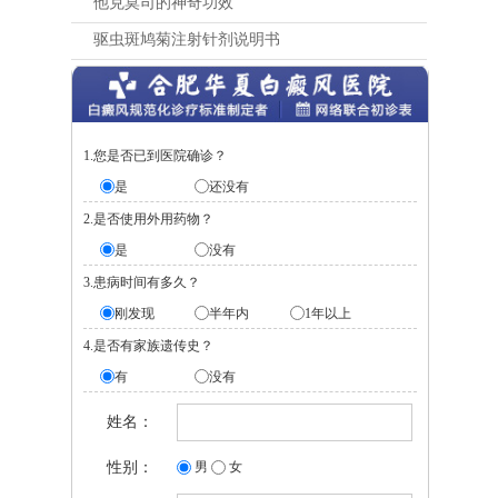
他克莫司的神奇功效
驱虫斑鸠菊注射针剂说明书
1.您是否已到医院确诊？
是
还没有
2.是否使用外用药物？
是
没有
3.患病时间有多久？
刚发现
半年内
1年以上
4.是否有家族遗传史？
有
没有
姓名：
性别：
男
女