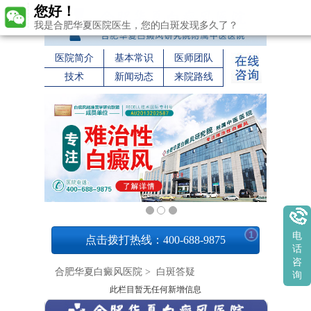
您好！
我是合肥华夏医院医生，您的白斑发现多久了？
医院简介
基本常识
医师团队
技术
新闻动态
来院路线
1
电
点击拨打热线：400-688-9875
话
咨
合肥华夏白癜风医院
>
白斑答疑
询
此栏目暂无任何新增信息