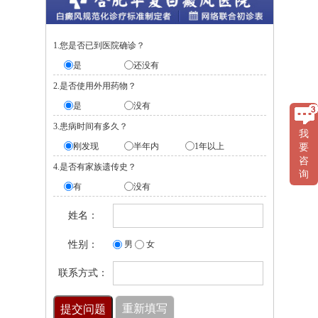
1.您是否已到医院确诊？
是
还没有
2.是否使用外用药物？
是
没有
3.患病时间有多久？
我
刚发现
半年内
1年以上
要
咨
4.是否有家族遗传史？
询
有
没有
姓名：
性别：
男
女
联系方式：